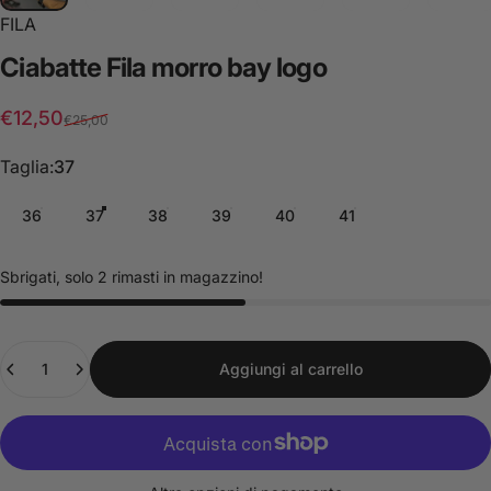
FILA
Ciabatte
Fila
morro
bay
logo
Prezzo scontato
Prezzo di listino
€12,50
€25,00
Taglia
Taglia:
37
36
37
38
39
40
41
Sbrigati, solo 2 rimasti in magazzino!
Quantità
Aggiungi al carrello