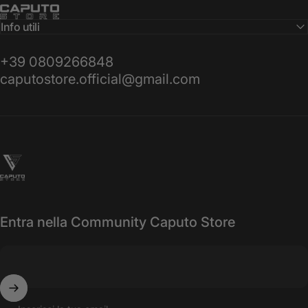
Info utili
+39 0809266848
caputostore.official@gmail.com
Caputo Store
Entra nella Community Caputo Store