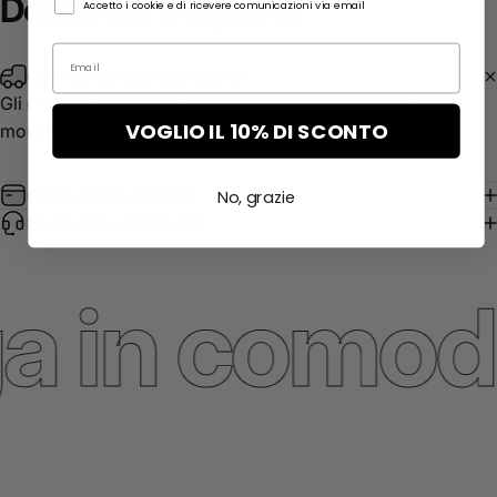
Domande
frequenti
Accetto i cookie e di ricevere comunicazioni via email
Quando arriva il mio ordine?
Gli ordini vengono spediti in
24/48h
ore lavorative dal
VOGLIO IL 10% DI SCONTO
momento della ricezione dell'ordine
Come posso pagare?
No, grazie
Se ho delle domande?
 in comode 