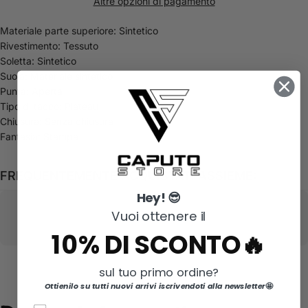
Altre opzioni di pagamento
Materiale parte superiore: Sintetico
Rivestimento: Tessuto
Soletta: Sintetico
Suola: Materiale sintetico
Punta: Aperta
Tipo di tacco: Plateau
Chiusura: Senza chiusura
Fantasia: Stampa
FREQUENTEMENTE ACQUISTATI ASSIEME:
Hey! 😎
Vuoi ottenere il
10% DI SCONTO🔥
sul tuo primo ordine?
Ottienilo su tutti nuovi arrivi iscrivendoti alla newsletter
🤩